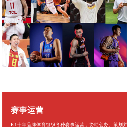
CBA上海队主教练
张兆旭
前
中国男篮核心球员，前CBA
上海队/天津队主力
赛事运营
K1十年品牌体育组织各种赛事运营，
协助创办、策划