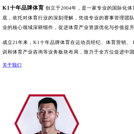
K1十年品牌体育
创立于2004年，是一家专业的国际化体
底，依托对体育行业的深刻理解，凭借专业的赛事管理团
业的核心领域深耕细作，促进体育产业资源优化与价值提
成立21年来，K1十年品牌体育在运动员经纪、体育营销、
训和体育产业咨询等业务板块布局，致力于全方位促进中
关于我们