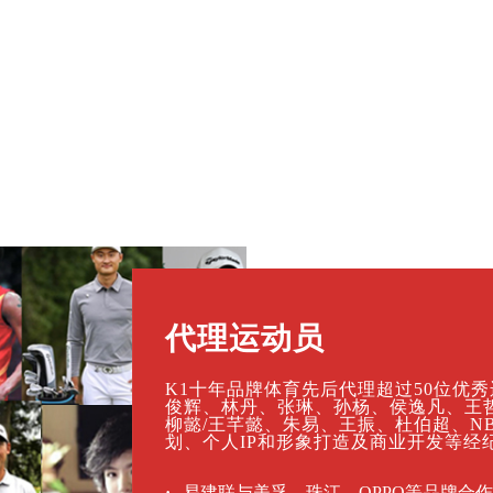
代理运动员
K1十年品牌体育先后代理超过50位优
俊辉、林丹、张琳、孙杨、侯逸凡、王
柳懿/王芊懿、朱易、王振、杜伯超、N
划、个人IP和形象打造及商业开发等经
·
易建联与美孚、珠江、OPPO等品牌合作