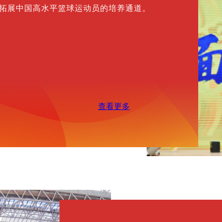
拓展中国高水平篮球运动员的培养通道。
查看更多