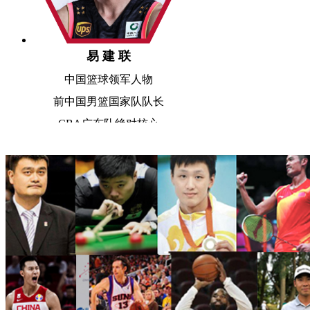
易 建 联
中国篮球领军人物
前中国男篮国家队队长
CBA广东队绝对核心
刘炜
前中国男篮助理教练