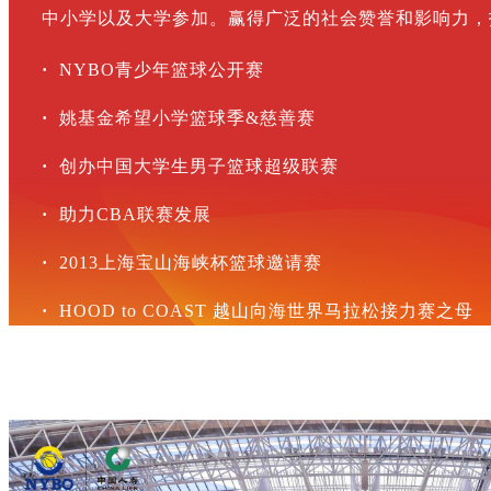
中小学以及大学参加。
赢得广泛的社会赞誉和影响力，
·
NYBO青少年篮球公开赛
张 镇 麟
·
姚基金希望小学篮球季&慈善赛
中国男篮国家队成员
·
创办中国大学生男子篮球超级联赛
CBA上海男篮锋线悍将
·
助力CBA联赛发展
·
2013上海宝山海峡杯篮球邀请赛
·
HOOD to COAST 越山向海
世界马拉松接力赛之母
......
邹 雨 宸
中国男篮国家队成员