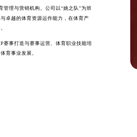
育管理与营销机构。公司以“姚之队”为班
队与卓越的体育资源运作能力，在体育产
升。
 IP赛事打造与赛事运营、体育职业技能培
国体育事业发展。