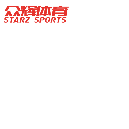
首页
关于K1十年品
牌
运动员经纪
赛事运营
体育营销
体育培训
体育产业咨询
新闻中心
联系我们