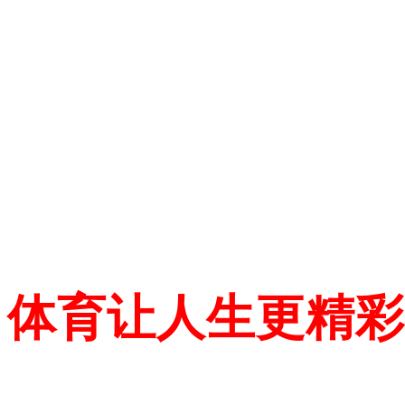
体育让人生更精彩