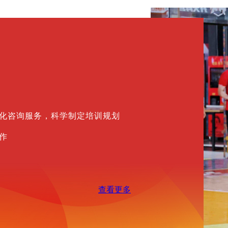
化
咨询服务，科学制定
培训规划
作
查看更多