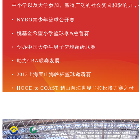
中小学以及大学参加。
赢得广泛的社会赞誉和影响力，
·
NYBO青少年篮球公开赛
张 镇 麟
·
姚基金希望小学篮球季&慈善赛
中国男篮国家队成员
·
创办中国大学生男子篮球超级联赛
CBA上海男篮锋线悍将
·
助力CBA联赛发展
·
2013上海宝山海峡杯篮球邀请赛
·
HOOD to COAST 越山向海
世界马拉松接力赛之母
......
邹 雨 宸
中国男篮国家队成员