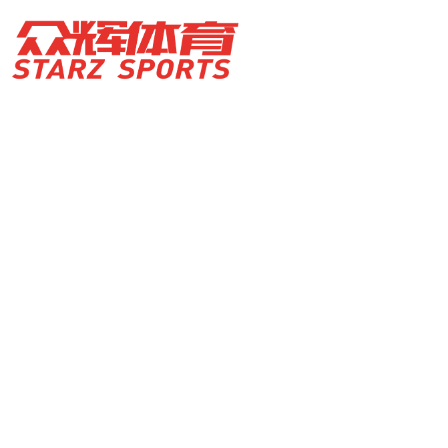
首页
关于K1十年品
牌
运动员经纪
赛事运营
体育营销
体育培训
体育产业咨询
新闻中心
联系我们