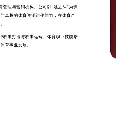
育管理与营销机构。公司以“姚之队”为班
队与卓越的体育资源运作能力，在体育产
升。
 IP赛事打造与赛事运营、体育职业技能培
国体育事业发展。