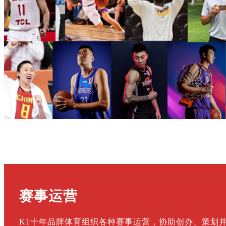
CBA上海队主教练
张兆旭
前
中国男篮核心球员，前CBA
上海队/天津队主力
赛事运营
K1十年品牌体育组织各种赛事运营，
协助创办、策划