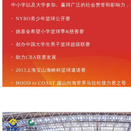
中小学以及大学参加。
赢得广泛的社会赞誉和影响力，
·
NYBO青少年篮球公开赛
张 镇 麟
·
姚基金希望小学篮球季&慈善赛
中国男篮国家队成员
·
创办中国大学生男子篮球超级联赛
CBA上海男篮锋线悍将
·
助力CBA联赛发展
·
2013上海宝山海峡杯篮球邀请赛
·
HOOD to COAST 越山向海
世界马拉松接力赛之母
......
邹 雨 宸
中国男篮国家队成员