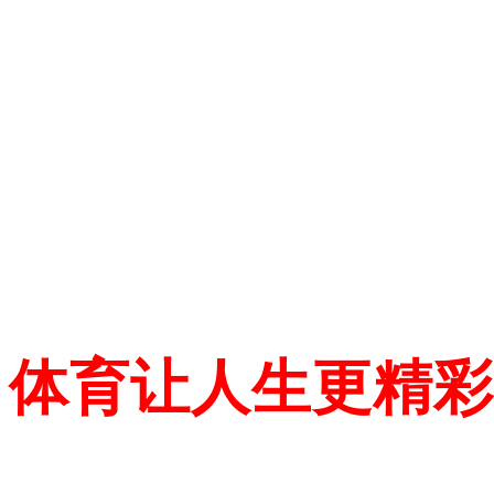
体育让人生更精彩