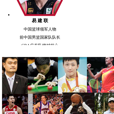
易 建 联
中国篮球领军人物
前中国男篮国家队队长
CBA广东队绝对核心
刘炜
前中国男篮助理教练