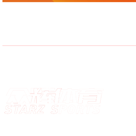
北京冬奥女子单人滑选手
首页
关于K1十年品牌
运动员经纪
赛事运营
张 新 军
体育营销
中国高尔夫领军人物
体育培训
体育产业咨询
北京
光辉国际巡回赛会员
新闻中心
联系我们
司
联系我们