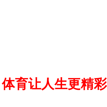
体育让人生更精彩