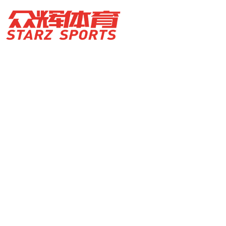
首页
关于K1十年品
牌
运动员经纪
赛事运营
体育营销
体育培训
体育产业咨询
新闻中心
联系我们