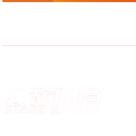
北京冬奥女子单人滑选手
首页
关于K1十年品牌
运动员经纪
赛事运营
张 新 军
体育营销
中国高尔夫领军人物
体育培训
体育产业咨询
北京
光辉国际巡回赛会员
新闻中心
联系我们
司
联系我们