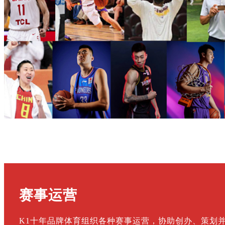
CBA上海队主教练
张兆旭
前
中国男篮核心球员，前CBA
上海队/天津队主力
赛事运营
K1十年品牌体育组织各种赛事运营，
协助创办、策划