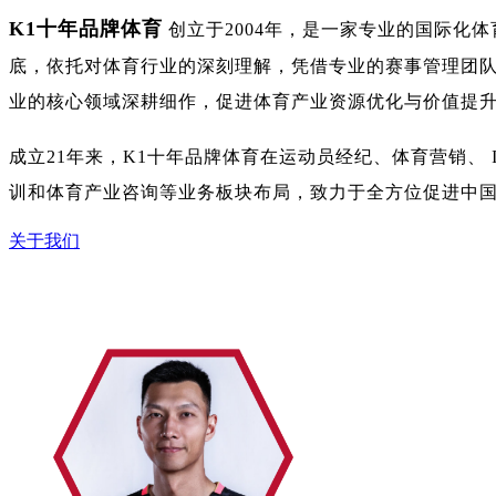
K1十年品牌体育
创立于2004年，是一家专业的国际化体
底，依托对体育行业的深刻理解，凭借专业的赛事管理团
业的核心领域深耕细作，促进体育产业资源优化与价值提
成立21年来，K1十年品牌体育在运动员经纪、体育营销、
训和体育产业咨询等业务板块布局，致力于全方位促进中
关于我们