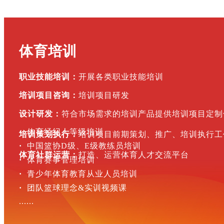
体育培训
刘翠青&徐冬林
东京残奥会冠军
职业技能培训：
开展各类职业技能培训
8年收获45块金牌
培训项目咨询：
培训项目研发
设计研发：
符合市场
需求的培训产品
提供培训项目定制
·
体育经纪人等级培训
培训策划执行：
培训项目前期策划、
推广、培训执行工
·
中国篮协D级、E级教练员培训
体育社群运营：
打造、运营体育
人才交流平台
·
体育赛事管理培训
·
青少年体育教育从业人员培训
·
团队篮球理念&实训视频课
朱 易
......
中国花样滑冰运动员