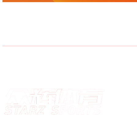
北京冬奥女子单人滑选手
首页
关于K1十年品牌
运动员经纪
赛事运营
张 新 军
体育营销
中国高尔夫领军人物
体育培训
体育产业咨询
北京
光辉国际巡回赛会员
新闻中心
联系我们
司
联系我们