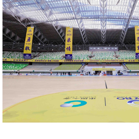
CBA北控男篮内线核心
杜伯超
CBA北控队球员
前CBA先行者主力中锋