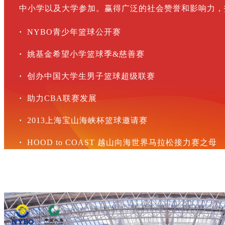
中小学以及大学参加。
赢得广泛的社会赞誉和影响力，
·
NYBO青少年篮球公开赛
张 镇 麟
·
姚基金希望小学篮球季&慈善赛
中国男篮国家队成员
·
创办中国大学生男子篮球超级联赛
CBA上海男篮锋线悍将
·
助力CBA联赛发展
·
2013上海宝山海峡杯篮球邀请赛
·
HOOD to COAST 越山向海
世界马拉松接力赛之母
......
邹 雨 宸
中国男篮国家队成员