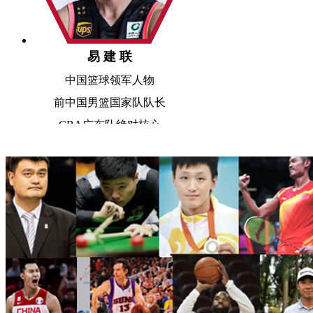
易 建 联
中国篮球领军人物
前中国男篮国家队队长
CBA广东队绝对核心
刘炜
前中国男篮助理教练