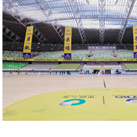
CBA北控男篮内线核心
杜伯超
CBA北控队球员
前CBA先行者主力中锋