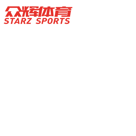
首页
关于K1十年品
牌
运动员经纪
赛事运营
体育营销
体育培训
体育产业咨询
新闻中心
联系我们