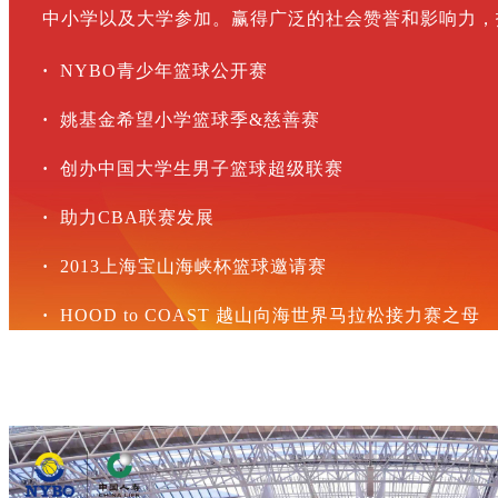
中小学以及大学参加。
赢得广泛的社会赞誉和影响力，
·
NYBO青少年篮球公开赛
张 镇 麟
·
姚基金希望小学篮球季&慈善赛
中国男篮国家队成员
·
创办中国大学生男子篮球超级联赛
CBA上海男篮锋线悍将
·
助力CBA联赛发展
·
2013上海宝山海峡杯篮球邀请赛
·
HOOD to COAST 越山向海
世界马拉松接力赛之母
......
邹 雨 宸
中国男篮国家队成员