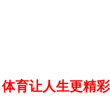
体育让人生更精彩