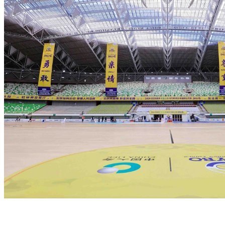
CBA北控男篮内线核心
杜伯超
CBA北控队球员
前CBA先行者主力中锋