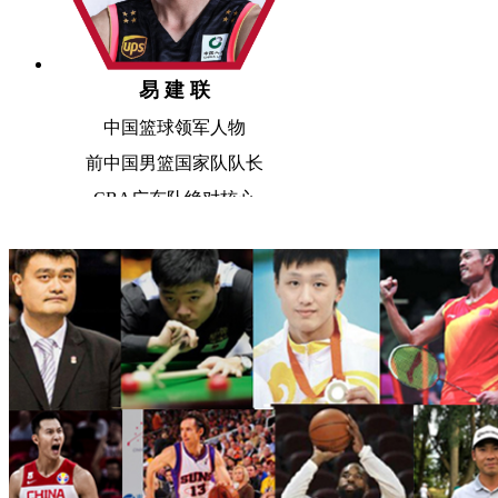
易 建 联
中国篮球领军人物
前中国男篮国家队队长
CBA广东队绝对核心
刘炜
前中国男篮助理教练