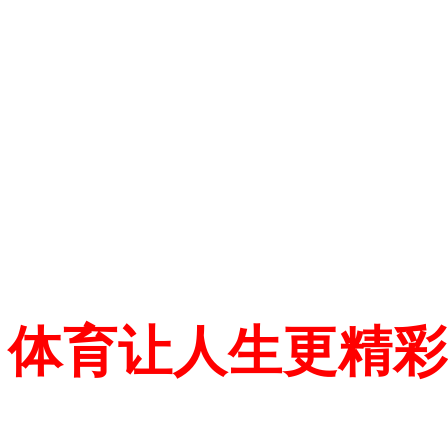
体育让人生更精彩