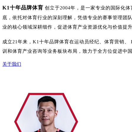
K1十年品牌体育
创立于2004年，是一家专业的国际化体
底，依托对体育行业的深刻理解，凭借专业的赛事管理团
业的核心领域深耕细作，促进体育产业资源优化与价值提
成立21年来，K1十年品牌体育在运动员经纪、体育营销、
训和体育产业咨询等业务板块布局，致力于全方位促进中
关于我们