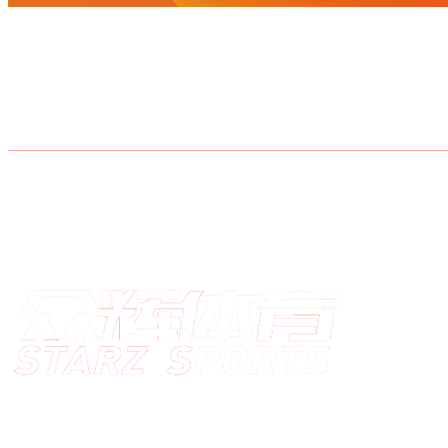
北京冬奥女子单人滑选手
首页
关于K1十年品牌
运动员经纪
赛事运营
张 新 军
体育营销
中国高尔夫领军人物
体育培训
体育产业咨询
北京
光辉国际巡回赛会员
新闻中心
联系我们
司
联系我们