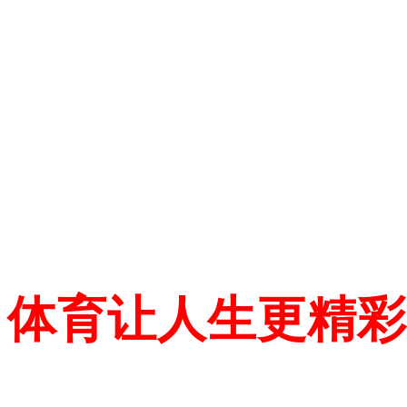
体育让人生更精彩