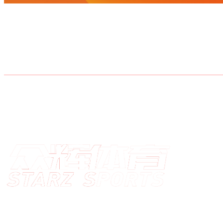
北京冬奥女子单人滑选手
首页
关于K1十年品牌
运动员经纪
赛事运营
张 新 军
体育营销
中国高尔夫领军人物
体育培训
体育产业咨询
北京
光辉国际巡回赛会员
新闻中心
联系我们
司
联系我们