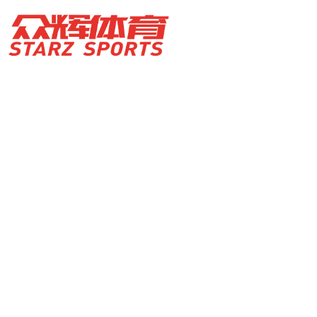
首页
关于K1十年品
牌
运动员经纪
赛事运营
体育营销
体育培训
体育产业咨询
新闻中心
联系我们