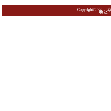
邮箱
Copyright?2004
地址：
王 振
中国田径队新星
十四届全运会跳高冠军
王柳懿/王芊懿
中国首位花样游泳