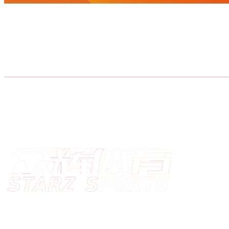
北京冬奥女子单人滑选手
首页
关于K1十年品牌
运动员经纪
赛事运营
张 新 军
体育营销
中国高尔夫领军人物
体育培训
体育产业咨询
北京
光辉国际巡回赛会员
新闻中心
联系我们
司
联系我们