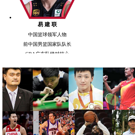
易 建 联
中国篮球领军人物
前中国男篮国家队队长
CBA广东队绝对核心
刘炜
前中国男篮助理教练