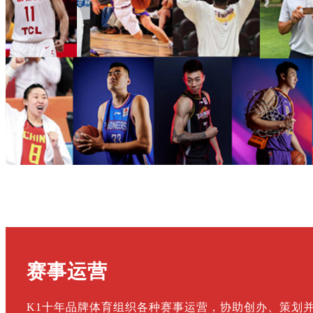
CBA上海队主教练
张兆旭
前
中国男篮核心球员，前CBA
上海队/天津队主力
赛事运营
K1十年品牌体育组织各种赛事运营，
协助创办、策划