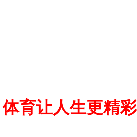
体育让人生更精彩