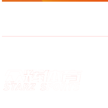
北京冬奥女子单人滑选手
首页
关于K1十年品牌
运动员经纪
赛事运营
张 新 军
体育营销
中国高尔夫领军人物
体育培训
体育产业咨询
北京
光辉国际巡回赛会员
新闻中心
联系我们
司
联系我们